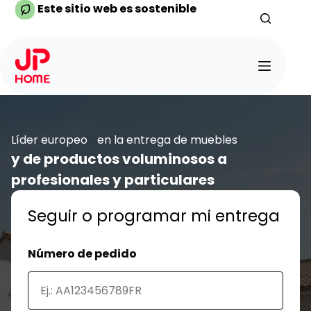
Saltar
Este sitio web es sostenible
al
contenido
Líder europeo en la entrega de muebles
y de productos voluminosos a
profesionales y particulares
Seguir o programar mi entrega
Número de pedido