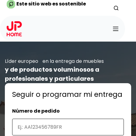
Saltar
Este sitio web es sostenible
al
contenido
Líder europeo en la entrega de muebles
y de productos voluminosos a
profesionales y particulares
Seguir o programar mi entrega
Número de pedido